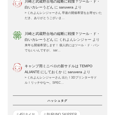
川崎と武蔵野台地の縦断に戦慄？ツール・ド・
白いカレーうどん
に
saruvera
より
> くれよんレンジャーさん 早速の開催希望をお寄せいた
だき、ありがとうございま…
川崎と武蔵野台地の縦断に戦慄？ツール・ド・
白いカレーうどん
に
くれよんレンジャー
より
来年も開催希望します！ 個人的にはツール・ド・パン
でもいいんですが、 sar…
キャンプ用ミニベロの新サドルは TEMPO
ALIANTE にしておくか
に
saruvera
より
> くれよんレンジャーさん 出た！3Dプリンターサド
ル！リッチやな〜。SPEC…
ハッシュタグ
451タイヤ
BURUNO SKIPPER