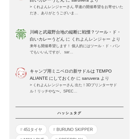
白いカレーうどん
に
saruvera
より
> くれよんレンジャーさん 早速の開催希望をお寄せいた
だき、ありがとうございま…
川崎と武蔵野台地の縦断に戦慄？ツール・ド・
白いカレーうどん
に
くれよんレンジャー
より
来年も開催希望します！ 個人的にはツール・ド・パン
でもいいんですが、 sar…
キャンプ用ミニベロの新サドルは TEMPO
ALIANTE にしておくか
に
saruvera
より
> くれよんレンジャーさん 出た！3Dプリンターサド
ル！リッチやな〜。SPEC…
ハッシュタグ
451タイヤ
BURUNO SKIPPER