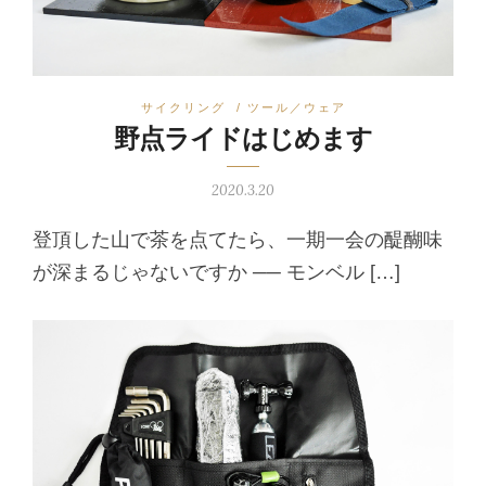
サイクリング
/
ツール／ウェア
野点ライドはじめます
2020.3.20
登頂した山で茶を点てたら、一期一会の醍醐味
が深まるじゃないですか ── モンベル […]