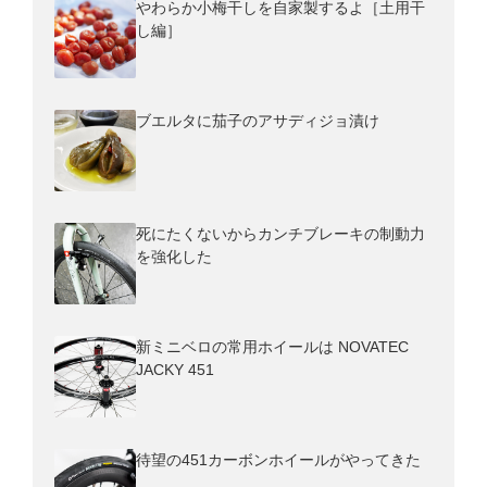
やわらか小梅干しを自家製するよ［土用干
し編］
ブエルタに茄子のアサディジョ漬け
死にたくないからカンチブレーキの制動力
を強化した
新ミニベロの常用ホイールは NOVATEC
JACKY 451
待望の451カーボンホイールがやってきた