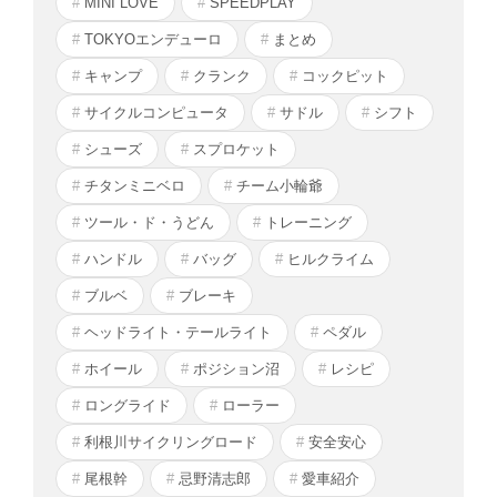
MINI LOVE
SPEEDPLAY
TOKYOエンデューロ
まとめ
キャンプ
クランク
コックピット
サイクルコンピュータ
サドル
シフト
シューズ
スプロケット
チタンミニベロ
チーム小輪爺
ツール・ド・うどん
トレーニング
ハンドル
バッグ
ヒルクライム
ブルベ
ブレーキ
ヘッドライト・テールライト
ペダル
ホイール
ポジション沼
レシピ
ロングライド
ローラー
利根川サイクリングロード
安全安心
尾根幹
忌野清志郎
愛車紹介