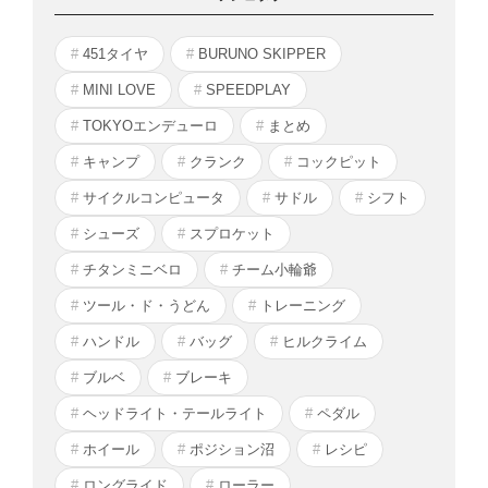
451タイヤ
BURUNO SKIPPER
MINI LOVE
SPEEDPLAY
TOKYOエンデューロ
まとめ
キャンプ
クランク
コックピット
サイクルコンピュータ
サドル
シフト
シューズ
スプロケット
チタンミニベロ
チーム小輪爺
ツール・ド・うどん
トレーニング
ハンドル
バッグ
ヒルクライム
ブルベ
ブレーキ
ヘッドライト・テールライト
ペダル
ホイール
ポジション沼
レシピ
ロングライド
ローラー