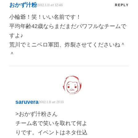
おかず汁粉
2012.1.11 at 12:48
REPLY
小輪爺！笑！いい名前です！
平均年齢42歳ならまだまだパワフルなチームで
すよ♪
荒川でミニベロ軍団、炸裂させてくださいね＾
＾
saruvera
2012.1.11 at 21:13
>おかず汁粉さん
チーム名で笑いを取れて何よ
りです。イベントはネタ仕込