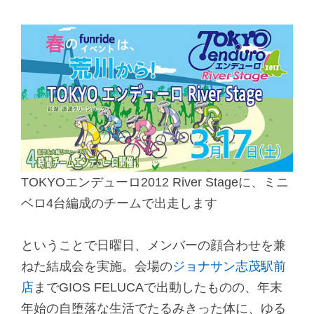
TOKYOエンデューロ2012 River Stageに、ミニ
ベロ4台編成のチームで出走します
ということで日曜日、メンバーの顔合わせを兼
ねた結成会を実施。会場の
ジョナサン志茂駅前
店
までGIOS FELUCAで出動したものの、年末
年始の自堕落な生活でたるみきった体に、ゆる