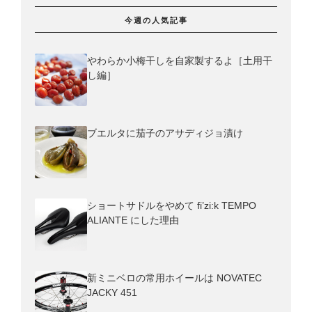
今週の人気記事
やわらか小梅干しを自家製するよ［土用干
し編］
ブエルタに茄子のアサディジョ漬け
ショートサドルをやめて fi’zi:k TEMPO
ALIANTE にした理由
新ミニベロの常用ホイールは NOVATEC
JACKY 451