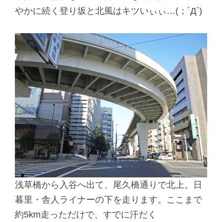
やかに続く登り坂と北風はキツいぃぃ…(；´Д`)
浅草橋から入谷へ出て、尾久橋通りで北上。日
暮里・舎人ライナーの下を走ります。ここまで
約5km走っただけで、すでに汗だく