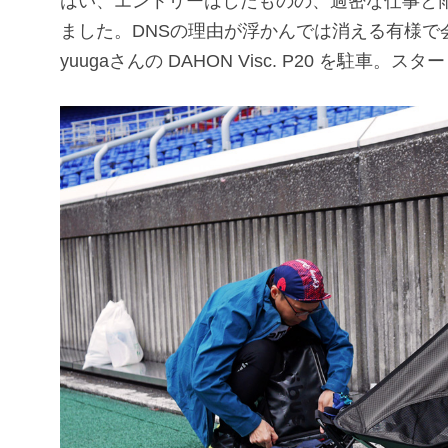
はい、エントリーはしたものの、過密な仕事と
ました。DNSの理由が浮かんでは消える有様で会場入りし
yuugaさんの DAHON Visc. P20 を