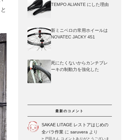
い
TEMPO ALIANTE にした理由
 と
新ミニベロの常用ホイールは
NOVATEC JACKY 451
死にたくないからカンチブレ
ーキの制動力を強化した
最新のコメント
SAKAE LITAGE レストアはじめの
全バラ作業
に
saruvera
より
> 戸田さん コメントありがとうございま