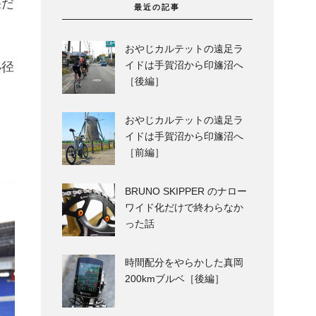
果だ
最近の記事
おやじカルテットの遠足ラ
イドは手賀沼から印旛沼へ
小径
［後編］
おやじカルテットの遠足ラ
イドは手賀沼から印旛沼へ
［前編］
BRUNO SKIPPER のナロー
ワイド化だけで終わらなか
った話
時間配分をやらかした真岡
200kmブルベ［後編］