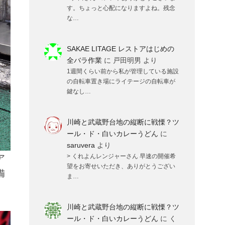
す。ちょっと心配になりますよね。残念
な…
SAKAE LITAGE レストアはじめの
全バラ作業
に
戸田明男
より
1週間くらい前から私が管理している施設
の自転車置き場にライテージの自転車が
鍵なし…
川崎と武蔵野台地の縦断に戦慄？ツ
ール・ド・白いカレーうどん
に
saruvera
より
> くれよんレンジャーさん 早速の開催希
ア
望をお寄せいただき、ありがとうござい
備
ま…
川崎と武蔵野台地の縦断に戦慄？ツ
ール・ド・白いカレーうどん
に
く