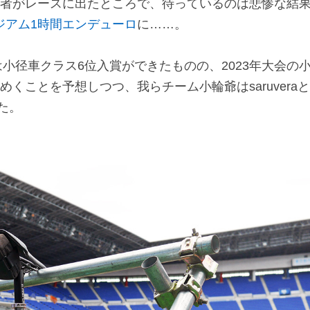
け者がレースに出たところで、待っているのは悲惨な結
ジアム1時間エンデューロ
に……。
は小径車クラス6位入賞ができたものの、2023年大会の
くことを予想しつつ、我らチーム小輪爺はsaruveraと
た。