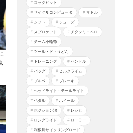
コックピット
サイクルコンピュータ
サドル
シフト
シューズ
スプロケット
チタンミニベロ
チーム小輪爺
ツール・ド・うどん
に
トレーニング
ハンドル
曳
バッグ
ヒルクライム
ブルベ
ブレーキ
ヘッドライト・テールライト
ペダル
ホイール
ポジション沼
レシピ
ロングライド
ローラー
利根川サイクリングロード