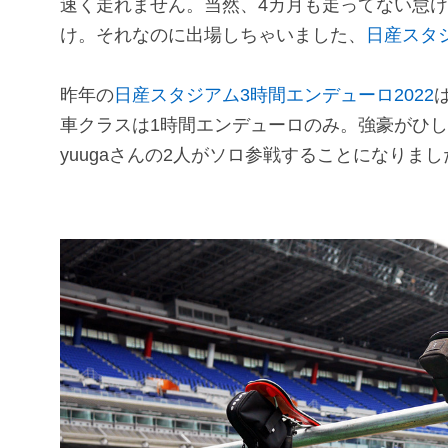
速く走れません。当然、4カ月も走ってない怠
け。それなのに出場しちゃいました、
日産スタ
昨年の
日産スタジアム3時間エンデューロ2022
車クラスは1時間エンデューロのみ。強豪がひしめ
yuugaさんの2人がソロ参戦することになりまし