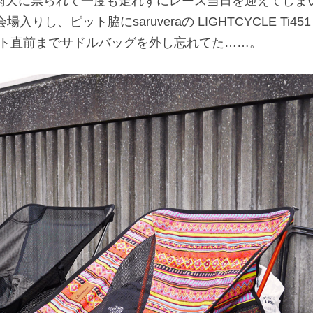
雨天に祟られて一度も走れずにレース当日を迎えてしま
、ピット脇にsaruveraの LIGHTCYCLE Ti451
駐車。スタート直前までサドルバッグを外し忘れてた……。