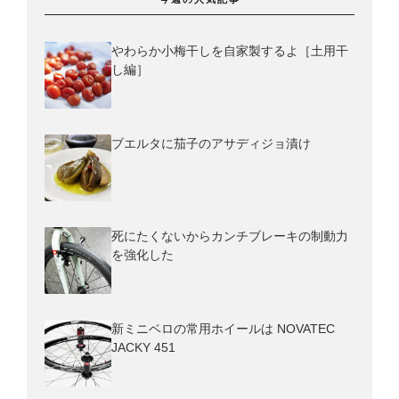
やわらか小梅干しを自家製するよ［土用干
し編］
ブエルタに茄子のアサディジョ漬け
死にたくないからカンチブレーキの制動力
を強化した
新ミニベロの常用ホイールは NOVATEC
JACKY 451