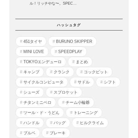
ル！リッチやな〜。SPEC…
ハッシュタグ
451タイヤ
BURUNO SKIPPER
MINI LOVE
SPEEDPLAY
TOKYOエンデューロ
まとめ
キャンプ
クランク
コックピット
サイクルコンピュータ
サドル
シフト
シューズ
スプロケット
チタンミニベロ
チーム小輪爺
ツール・ド・うどん
トレーニング
ハンドル
バッグ
ヒルクライム
ブルベ
ブレーキ