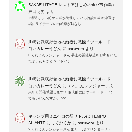
SAKAE LITAGE レストアはじめの全バラ作業
に
戸田明男
より
1週間くらい前から私が管理している施設の自転車置き
場にライテージの自転車が鍵なし…
川崎と武蔵野台地の縦断に戦慄？ツール・ド・
白いカレーうどん
に
saruvera
より
> くれよんレンジャーさん 早速の開催希望をお寄せいた
だき、ありがとうございま…
川崎と武蔵野台地の縦断に戦慄？ツール・ド・
白いカレーうどん
に
くれよんレンジャー
より
来年も開催希望します！ 個人的にはツール・ド・パン
でもいいんですが、 sar…
キャンプ用ミニベロの新サドルは TEMPO
ALIANTE にしておくか
に
saruvera
より
> くれよんレンジャーさん 出た！3Dプリンターサド