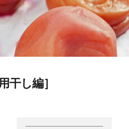
用干し編］
く