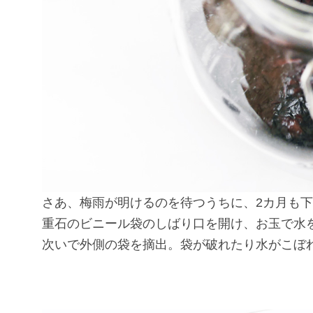
さあ、梅雨が明けるのを待つうちに、2カ月も
重石のビニール袋のしばり口を開け、お玉で水
次いで外側の袋を摘出。袋が破れたり水がこぼ