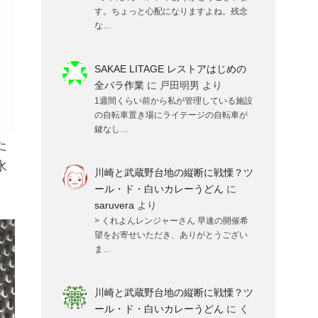
す。ちょっと心配になりますよね。残念
な…
SAKAE LITAGE レストアはじめの
全バラ作業
に
戸田明男
より
1週間くらい前から私が管理している施設
の自転車置き場にライテージの自転車が
鍵なし…
た
水
川崎と武蔵野台地の縦断に戦慄？ツ
ール・ド・白いカレーうどん
に
saruvera
より
> くれよんレンジャーさん 早速の開催希
望をお寄せいただき、ありがとうござい
ま…
川崎と武蔵野台地の縦断に戦慄？ツ
ール・ド・白いカレーうどん
に
く