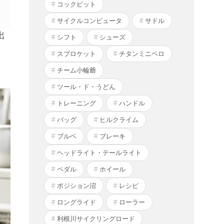
コックピット
サイクルコンピュータ
サドル
出
シフト
シューズ
。
スプロケット
チタンミニベロ
チーム小輪爺
ツール・ド・うどん
トレーニング
ハンドル
バッグ
ヒルクライム
ブルベ
ブレーキ
ヘッドライト・テールライト
ペダル
ホイール
ポジション沼
レシピ
ロングライド
ローラー
利根川サイクリングロード