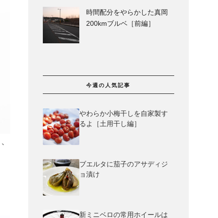
時間配分をやらかした真岡
200kmブルベ［前編］
今週の人気記事
やわらか小梅干しを自家製す
るよ［土用干し編］
し、
、
ブエルタに茄子のアサディジ
ョ漬け
新ミニベロの常用ホイールは