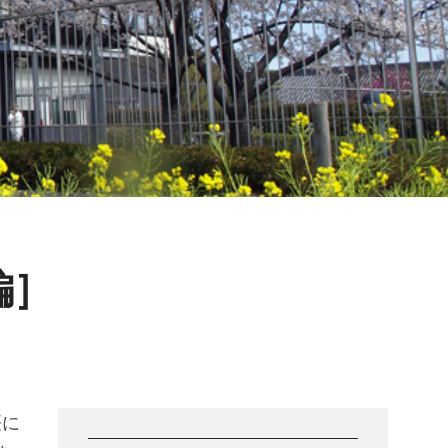
編］
桜に