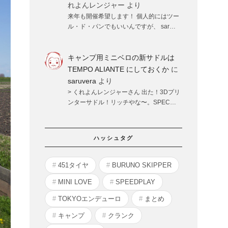
れよんレンジャー
より
来年も開催希望します！ 個人的にはツー
ル・ド・パンでもいいんですが、 sar…
キャンプ用ミニベロの新サドルは
TEMPO ALIANTE にしておくか
に
saruvera
より
> くれよんレンジャーさん 出た！3Dプリ
ンターサドル！リッチやな〜。SPEC…
ハッシュタグ
451タイヤ
BURUNO SKIPPER
MINI LOVE
SPEEDPLAY
TOKYOエンデューロ
まとめ
キャンプ
クランク