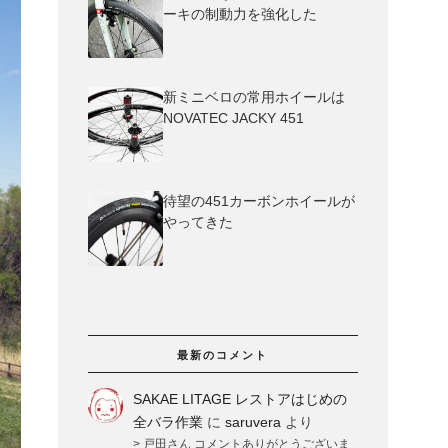
ーキの制動力を強化した
新ミニベロの常用ホイールは
NOVATEC JACKY 451
待望の451カーボンホイールが
やってきた
最新のコメント
SAKAE LITAGE レストアはじめの
全バラ作業
に
saruvera
より
> 戸田さん コメントありがとうございま