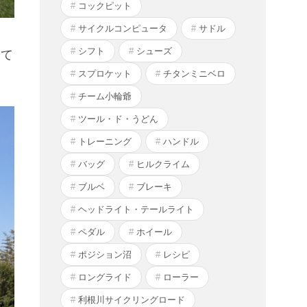
コックピット
サイクルコンピュータ
サドル
、
シフト
シューズ
って
スプロケット
チタンミニベロ
チーム小輪爺
ツール・ド・うどん
トレーニング
ハンドル
バッグ
ヒルクライム
ブルベ
ブレーキ
ヘッドライト・テールライト
ペダル
ホイール
ポジション沼
レシピ
ロングライド
ローラー
利根川サイクリングロード