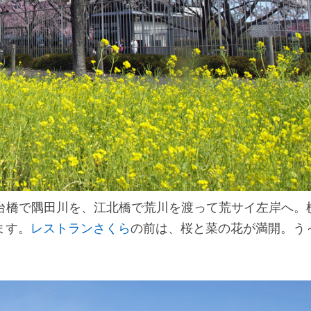
。小台橋で隅田川を、江北橋で荒川を渡って荒サイ左岸へ。
ます。
レストランさくら
の前は、桜と菜の花が満開。う