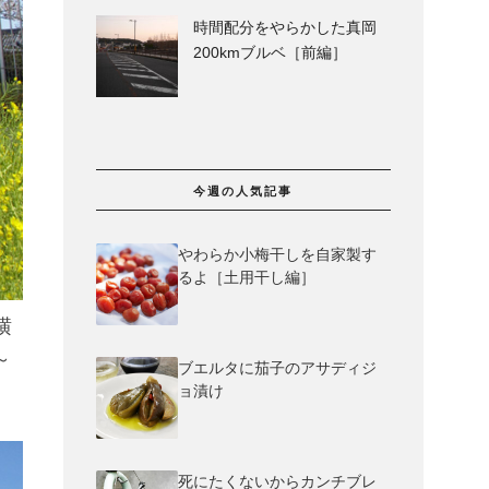
時間配分をやらかした真岡
200kmブルベ［前編］
今週の人気記事
やわらか小梅干しを自家製す
るよ［土用干し編］
横
～
ブエルタに茄子のアサディジ
ョ漬け
死にたくないからカンチブレ