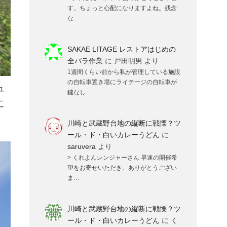
す。ちょっと心配になりますよね。残念
な…
SAKAE LITAGE レストアはじめの
全バラ作業
に
戸田明男
より
1週間くらい前から私が管理している施設
の自転車置き場にライテージの自転車が
ュ
鍵なし…
こ
川崎と武蔵野台地の縦断に戦慄？ツ
ール・ド・白いカレーうどん
に
saruvera
より
> くれよんレンジャーさん 早速の開催希
望をお寄せいただき、ありがとうござい
ま…
川崎と武蔵野台地の縦断に戦慄？ツ
ール・ド・白いカレーうどん
に
く