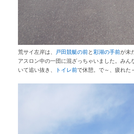
荒サイ左岸は、
戸田競艇の前
と
彩湖の手前
が未
アスロン中の一団に混ざっちゃいました。みん
いて追い抜き、
トイレ前
で休憩。で～、疲れた