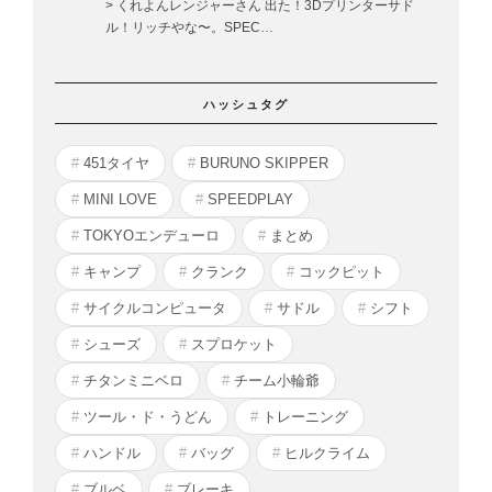
> くれよんレンジャーさん 出た！3Dプリンターサド
ル！リッチやな〜。SPEC…
ハッシュタグ
451タイヤ
BURUNO SKIPPER
MINI LOVE
SPEEDPLAY
TOKYOエンデューロ
まとめ
キャンプ
クランク
コックピット
サイクルコンピュータ
サドル
シフト
シューズ
スプロケット
チタンミニベロ
チーム小輪爺
ツール・ド・うどん
トレーニング
ハンドル
バッグ
ヒルクライム
ブルベ
ブレーキ