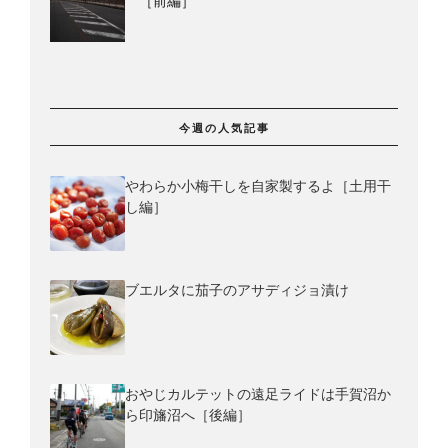
［前編］
今週の人気記事
やわらか小梅干しを自家製するよ［土用干
し編］
ブエルタに茄子のアサディジョ漬け
おやじカルテットの遠足ライドは手賀沼か
ら印旛沼へ［後編］