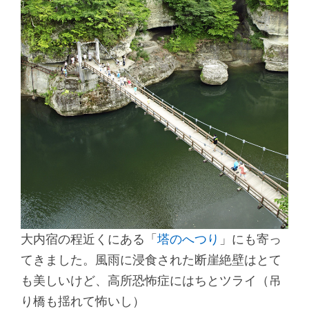
大内宿の程近くにある「
塔のへつり
」にも寄っ
てきました。風雨に浸食された断崖絶壁はとて
も美しいけど、高所恐怖症にはちとツライ（吊
り橋も揺れて怖いし）