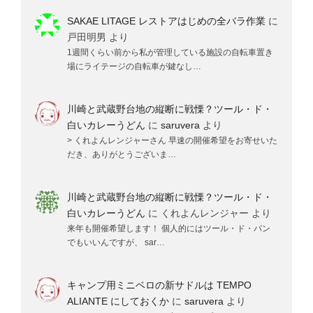
SAKAE LITAGE レストアはじめの全バラ作業
に
戸田明男
より
1週間くらい前から私が管理している施設の自転車置き
場にライテージの自転車が鍵なし…
川崎と武蔵野台地の縦断に戦慄？ツール・ド・
白いカレーうどん
に
saruvera
より
> くれよんレンジャーさん 早速の開催希望をお寄せいた
だき、ありがとうございま…
川崎と武蔵野台地の縦断に戦慄？ツール・ド・
白いカレーうどん
に
くれよんレンジャー
より
来年も開催希望します！ 個人的にはツール・ド・パン
でもいいんですが、 sar…
キャンプ用ミニベロの新サドルは TEMPO
ALIANTE にしておくか
に
saruvera
より