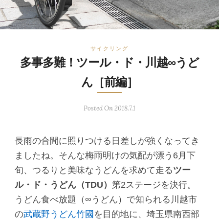
サイクリング
多事多難！ツール・ド・川越∞うど
ん［前編］
Posted On 2018.7.1
長雨の合間に照りつける日差しが強くなってき
ましたね。そんな梅雨明けの気配が漂う6月下
旬、つるりと美味なうどんを求めて走る
ツー
ル・ド・うどん（TDU）
第2ステージを決行。
うどん食べ放題（∞うどん）で知られる川越市
の
武蔵野うどん竹國
を目的地に、埼玉県南西部