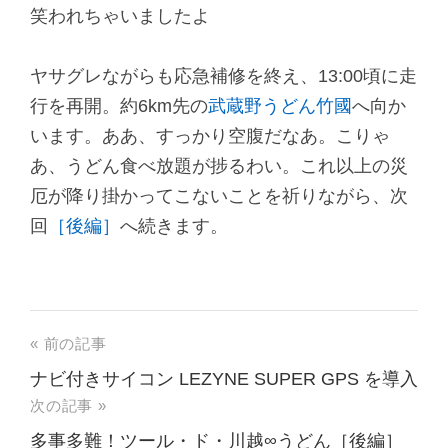
笑われちゃいましたよ
ヤサグレながらも応急補修を終え、13:00頃に走
行を再開。約6km先の
武蔵野うどん竹國
へ向か
います。ああ、すっかり空腹だなあ。こりゃ
あ、うどん食べ放題が捗るわい。これ以上の災
厄が降り掛かってこないことを祈りながら、次
回
［後編］
へ続きます。
« 前の記事
ナビ付きサイコン LEZYNE SUPER GPS を導入
次の記事 »
多事多難！ツール・ド・川越∞うどん［後編］