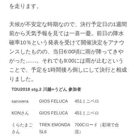
を走ります。
天候が不安定な時期なので、決行予定日の1週間
前から天気予報を見ては一喜一憂。前日の降水
確率10％という発表を受けて開催決定をアナウ
ンスしたものの、当日6:00頃に雨が降ってきや
がった……。それでも9:00には雨が止むという
ことで、予定を1時間後ろ倒しにして決行と相成
りました。
TDU2018 stg.2 川越∞うどん 参加者
saruvera
GIOS FELUCA
451ミニベロ
KONさん
GIOS FELUCA
451ミニベロ
くらたまご
TREK EMONDA
700Cロード（彩湖で合
さん
SL6
流）