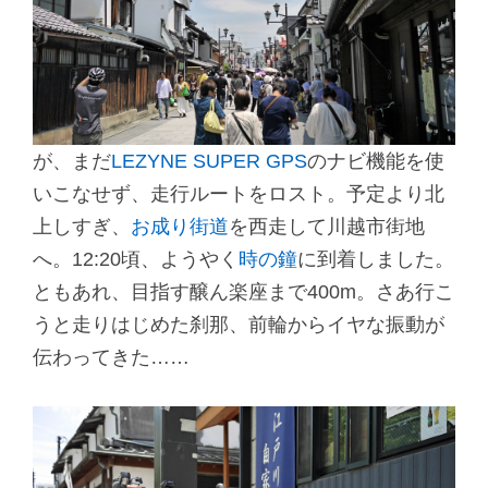
が、まだ
LEZYNE SUPER GPS
のナビ機能を使
いこなせず、走行ルートをロスト。予定より北
上しすぎ、
お成り街道
を西走して川越市街地
へ。12:20頃、ようやく
時の鐘
に到着しました。
ともあれ、目指す醸ん楽座まで400m。さあ行こ
うと走りはじめた刹那、前輪からイヤな振動が
伝わってきた……