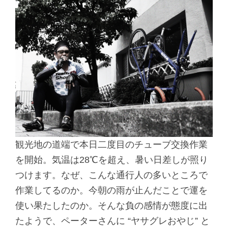
観光地の道端で本日二度目のチューブ交換作業
を開始。気温は28℃を超え、暑い日差しが照り
つけます。なぜ、こんな通行人の多いところで
作業してるのか。今朝の雨が止んだことで運を
使い果たしたのか。そんな負の感情が態度に出
たようで、ペーターさんに “ヤサグレおやじ” と