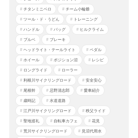
チタンミニベロ
チーム小輪爺
ツール・ド・うどん
トレーニング
ハンドル
バッグ
ヒルクライム
ブルベ
ブレーキ
ヘッドライト・テールライト
ペダル
ホイール
ポジション沼
レシピ
ロングライド
ローラー
利根川サイクリングロード
安全安心
尾根幹
忌野清志郎
愛車紹介
歳時記
水道道路
江戸川サイクリングロード
秩父ライド
聖地巡礼
自転車カフェ
花見
荒川サイクリングロード
見沼代用水