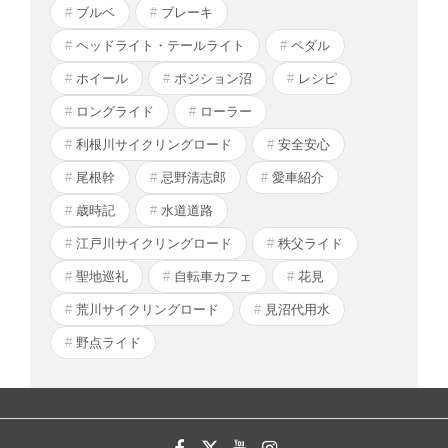
ブルベ
ブレーキ
ヘッドライト・テールライト
ペダル
ホイール
ポジション沼
レシピ
ロングライド
ローラー
利根川サイクリングロード
安全安心
尾根幹
忌野清志郎
愛車紹介
歳時記
水道道路
江戸川サイクリングロード
秩父ライド
聖地巡礼
自転車カフェ
花見
荒川サイクリングロード
見沼代用水
野点ライド