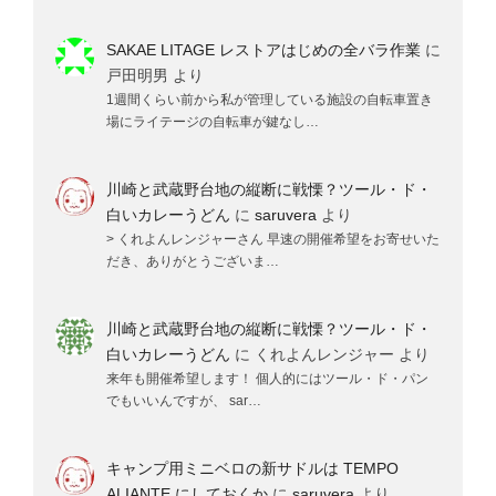
SAKAE LITAGE レストアはじめの全バラ作業
に
戸田明男
より
1週間くらい前から私が管理している施設の自転車置き
場にライテージの自転車が鍵なし…
川崎と武蔵野台地の縦断に戦慄？ツール・ド・
白いカレーうどん
に
saruvera
より
> くれよんレンジャーさん 早速の開催希望をお寄せいた
だき、ありがとうございま…
川崎と武蔵野台地の縦断に戦慄？ツール・ド・
白いカレーうどん
に
くれよんレンジャー
より
来年も開催希望します！ 個人的にはツール・ド・パン
でもいいんですが、 sar…
キャンプ用ミニベロの新サドルは TEMPO
ALIANTE にしておくか
に
saruvera
より