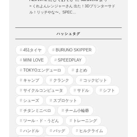
> くれよんレンジャーさん 出た！3Dプリンターサド
ル！リッチやな〜。SPEC…
ハッシュタグ
451タイヤ
BURUNO SKIPPER
MINI LOVE
SPEEDPLAY
TOKYOエンデューロ
まとめ
キャンプ
クランク
コックピット
サイクルコンピュータ
サドル
シフト
シューズ
スプロケット
チタンミニベロ
チーム小輪爺
ツール・ド・うどん
トレーニング
ハンドル
バッグ
ヒルクライム