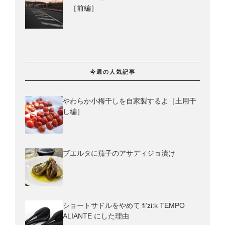
［前編］
今週の人気記事
やわらか小梅干しを自家製するよ［土用干
し編］
ブエルタに茄子のアサディジョ漬け
ショートサドルをやめて fi’zi:k TEMPO
ALIANTE にした理由